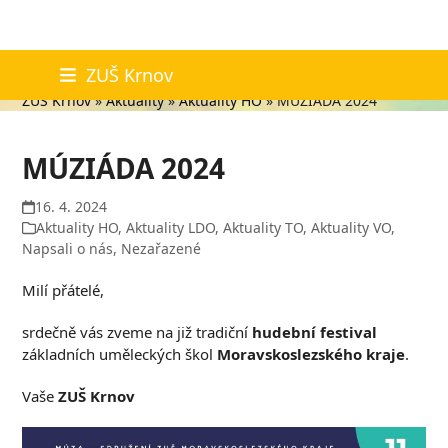
Skip
Aktuality
ZUŠ Krnov
to
ZUŠ Krnov
»
Aktuality
»
Aktuality HO
»
MÚZIÁDA 2024
content
MÚZIÁDA 2024
16. 4. 2024
Aktuality HO
,
Aktuality LDO
,
Aktuality TO
,
Aktuality VO
,
Napsali o nás
,
Nezařazené
Milí přátelé,
srdečně vás zveme na již tradiční
hudební festival
základních uměleckých škol
Moravskoslezského kraje
.
Vaše
ZUŠ Krnov