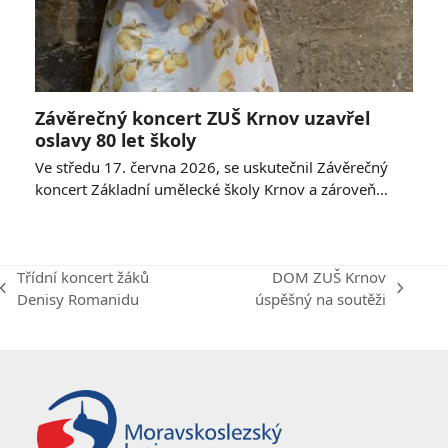
Závěrečný koncert ZUŠ Krnov uzavřel
oslavy 80 let školy
Ve středu 17. června 2026, se uskutečnil Závěrečný
koncert Základní umělecké školy Krnov a zároveň…
Třídní koncert žáků
DOM ZUŠ Krnov
previous
next
Denisy Romanidu
úspěšný na soutěži
post:
post: