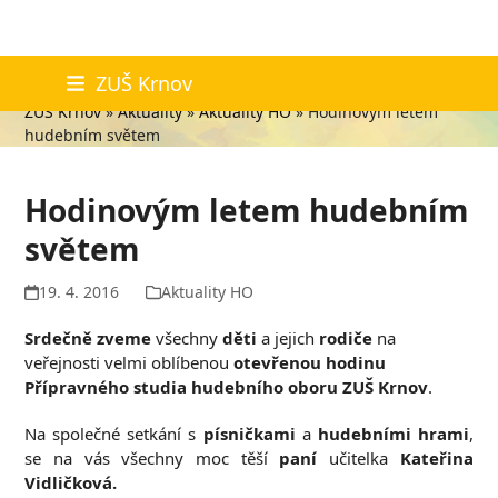
Skip
Aktuality
ZUŠ Krnov
to
ZUŠ Krnov
»
Aktuality
»
Aktuality HO
»
Hodinovým letem
content
hudebním světem
Hodinovým letem hudebním
světem
19. 4. 2016
Aktuality HO
Srdečně zveme
všechny
děti
a jejich
rodiče
na
veřejnosti velmi oblíbenou
otevřenou hodinu
Přípravného studia hudebního oboru ZUŠ Krnov
.
Na společné setkání s
písničkami
a
hudebními hrami
,
se na vás všechny moc těší
paní
učitelka
Kateřina
Vidličková.