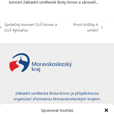
koncert Základní umělecké školy Krnov a zároveň…
Společný koncert ZUŠ Krnov a
První krůčky k
previous
next
ZUŠ Rýmařov
umění
post:
post:
Základní umělecká škola Krnov je příspěvkovou
organizací zřizovanou Moravskoslezským krajem.
Certifikace ČSN EN ISO 50001:2019
Spravovat Souhlas