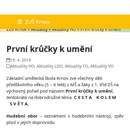
Skip
Aktuality
ZUŠ Krnov
to
ZUŠ Krnov
»
Aktuality
»
Aktuality HO
»
První krůčky k umění
content
První krůčky k umění
19. 4. 2016
Aktuality HO
,
Aktuality LDO
,
Aktuality TO
,
Aktuality VO
Základní umělecká škola Krnov zve všechny děti
předškolního věku (5 – 6 leté) z MŠ a žáky z 1. tříd ZŠ na
výchovný pořad pod názvem
První krůčky k umění
,
tentokráte na dobrodružné téma
C E S T A K O L E M
S V Ě T A.
Hudební obor
– seznámení s hudebními nástroji, zpěv
písní v jejich doprovodu