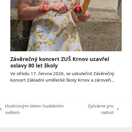
Závěrečný koncert ZUŠ Krnov uzavřel
oslavy 80 let školy
Ve středu 17. června 2026, se uskutečnil Závěrečný
koncert Základní umělecké školy Krnov a zároveň…
Hodinovým letem hudebním
Zpíváme pro
previous
next
světem
radost
post:
post: