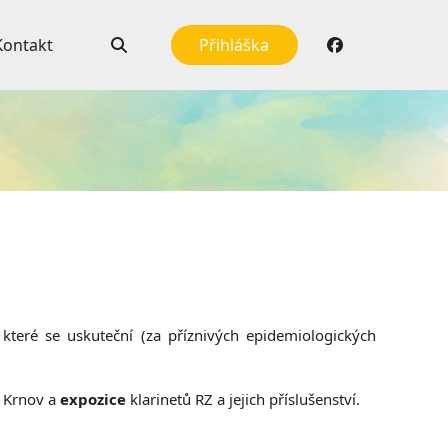
Kontakt
Přihláška
 které se uskuteční (za příznivých epidemiologických
Š Krnov a
expozice
klarinetů RZ a jejich příslušenství.