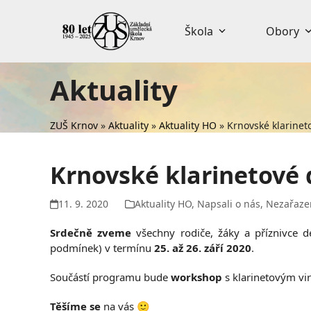
Skip
to
Škola
Obory
content
Aktuality
ZUŠ Krnov
»
Aktuality
»
Aktuality HO
»
Krnovské klarinet
Krnovské klarinetové
11. 9. 2020
Aktuality HO
,
Napsali o nás
,
Nezařaze
Srdečně zveme
všechny rodiče, žáky a příznivce 
podmínek) v termínu
25. až 26. září 2020
.
Součástí programu bude
workshop
s klarinetovým v
Těšíme se
na vás 🙂