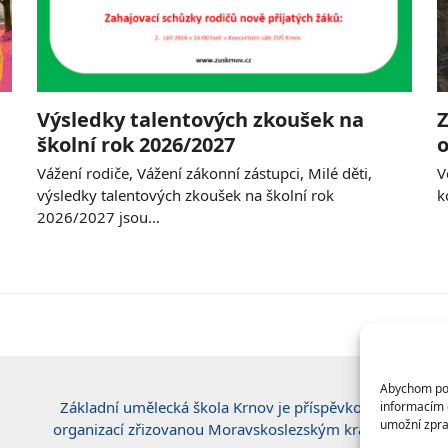
Výsledky talentových zkoušek na
Z
školní rok 2026/2027
o
Vážení rodiče, Vážení zákonní zástupci, Milé děti,
V
výsledky talentových zkoušek na školní rok
k
2026/2027 jsou…
Abychom posk
Základní umělecká škola Krnov je příspěvkovou
informacím o
umožní zpra
organizací zřizovanou Moravskoslezským krajem.