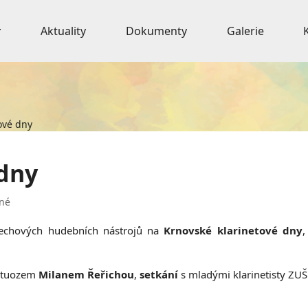
Aktuality
Dokumenty
Galerie
ové dny
 dny
né
dechových hudebních nástrojů na
Krnovské klarinetové dny
,
irtuozem
Milanem Řeřichou
,
setkání
s mladými klarinetisty ZU