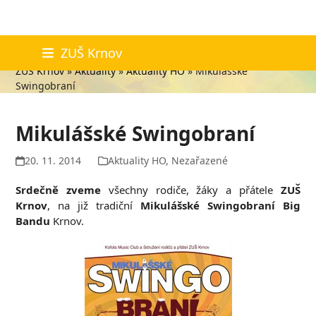
Skip
Aktuality
ZUŠ Krnov
to
ZUŠ Krnov
»
Aktuality
»
Aktuality HO
»
Mikulášské
content
Swingobraní
Mikulášské Swingobraní
20. 11. 2014
Aktuality HO
,
Nezařazené
Srdečně zveme
všechny rodiče, žáky a přátele
ZUŠ
Krnov
, na již tradiční
Mikulášské Swingobraní Big
Bandu
Krnov.