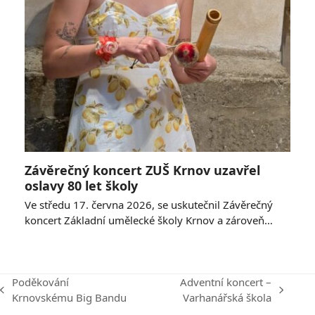
Závěrečný koncert ZUŠ Krnov uzavřel
oslavy 80 let školy
Ve středu 17. června 2026, se uskutečnil Závěrečný
koncert Základní umělecké školy Krnov a zároveň…
Poděkování
Adventní koncert –
previous
next
Krnovskému Big Bandu
Varhanářská škola
post:
post: