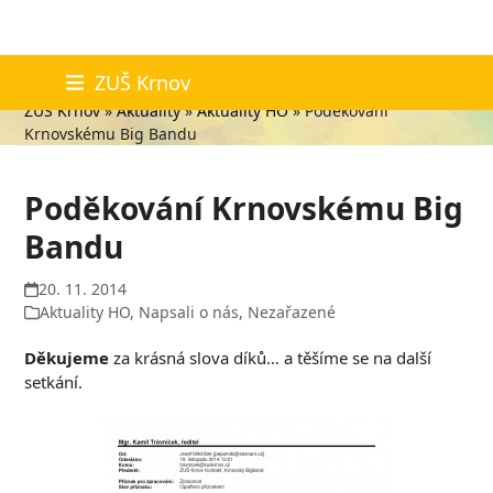
Skip
Aktuality
ZUŠ Krnov
to
ZUŠ Krnov
»
Aktuality
»
Aktuality HO
»
Poděkování
content
Krnovskému Big Bandu
Poděkování Krnovskému Big
Bandu
20. 11. 2014
Aktuality HO
,
Napsali o nás
,
Nezařazené
Děkujeme
za krásná slova díků… a těšíme se na další
setkání.