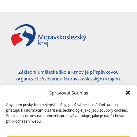
post:
post:
Základní umělecká škola Krnov je příspěvkovou
organizací zřizovanou Moravskoslezským krajem.
Certifikace ČSN EN ISO 50001:2019
Spravovat Souhlas
Abychom poskytli co nejlepší služby, používáme k ukládání a/nebo
přístupu k informacím o zařízení, technologie jako jsou soubory cookies.
Souhlas s cookies nám umožní zpracovávat údaje, jako je např. chování
při procházení webu.