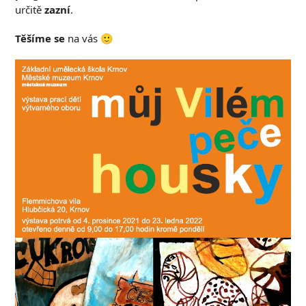
určitě
zazní
.
Těšíme se
na vás 🙂