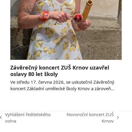
Závěrečný koncert ZUŠ Krnov uzavřel
oslavy 80 let školy
Ve středu 17. června 2026, se uskutečnil Závěrečný
koncert Základní umělecké školy Krnov a zároveň…
Vyhlášení ředitelského
Novoroční koncert ZUŠ
previous
next
volna
Krnov
post:
post: