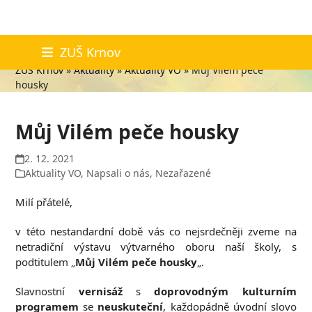
Skip
Aktuality
ZUŠ Krnov
to
ZUŠ Krnov
»
Aktuality
»
Aktuality VO
»
Můj Vilém peče
content
housky
Můj Vilém peče housky
2. 12. 2021
Aktuality VO
,
Napsali o nás
,
Nezařazené
Milí přátelé,
v této nestandardní době vás co nejsrdečněji zveme na
netradiční výstavu výtvarného oboru naší školy, s
podtitulem „
Můj Vilém peče housky
„.
Slavnostní
vernisáž
s
doprovodným kulturním
programem
se
neuskuteční
, každopádně úvodní slovo