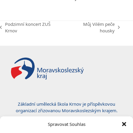
Podzimní koncert ZUŠ
Můj Vilém peče
previous
next
Krnov
housky
post:
post:
Základní umělecká škola Krnov je příspěvkovou
organizací zřizovanou Moravskoslezským krajem.
Certifikace ČSN EN ISO 50001:2019
Spravovat Souhlas