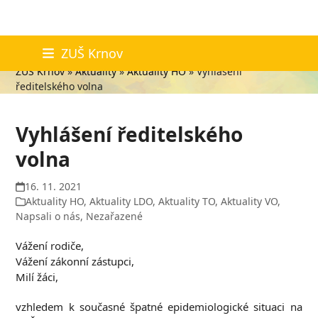
Skip
Aktuality
ZUŠ Krnov
to
ZUŠ Krnov
»
Aktuality
»
Aktuality HO
»
Vyhlášení
content
ředitelského volna
Vyhlášení ředitelského
volna
16. 11. 2021
Aktuality HO
,
Aktuality LDO
,
Aktuality TO
,
Aktuality VO
,
Napsali o nás
,
Nezařazené
Vážení rodiče,
Vážení zákonní zástupci,
Milí žáci,
vzhledem k současné špatné epidemiologické situaci na