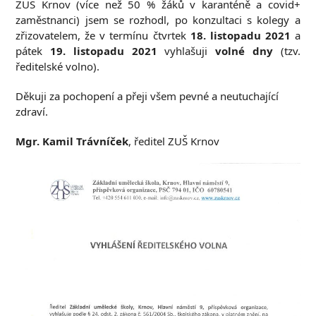
ZUŠ Krnov (více než 50 % žáků v karanténě a covid+
zaměstnanci) jsem se rozhodl, po konzultaci s kolegy a
zřizovatelem, že v termínu čtvrtek
18. listopadu 2021
a
pátek
19. listopadu 2021
vyhlašuji
volné dny
(tzv.
ředitelské volno).
Děkuji za pochopení a přeji všem pevné a neutuchající
zdraví.
Mgr. Kamil Trávníček
, ředitel ZUŠ Krnov