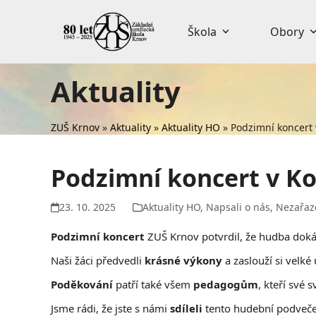
Skip
to
Škola
Obory
content
Aktuality
ZUŠ Krnov
»
Aktuality
»
Aktuality HO
»
Podzimní koncert 
Podzimní koncert v Ko
23. 10. 2025
Aktuality HO
,
Napsali o nás
,
Nezařaz
Podzimní koncert
ZUŠ Krnov potvrdil, že hudba dokáž
Naši žáci předvedli
krásné výkony
a zaslouží si velké
Poděkování
patří také všem
pedagogům
, kteří své 
Jsme rádi, že jste s námi
sdíleli
tento hudební podvečer 