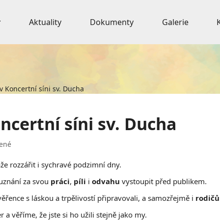
Aktuality
Dokumenty
Galerie
v Koncertní síni sv. Ducha
ncertní síni sv. Ducha
ené
e rozzářit i sychravé podzimní dny.
 uznání za svou
práci
,
píli
i
odvahu
vystoupit před publikem.
svěřence s láskou a trpělivostí připravovali, a samozřejmě i
rodič
a věříme, že jste si ho užili stejně jako my.