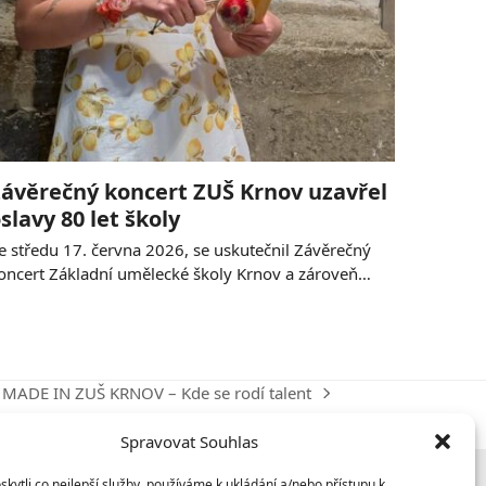
ávěrečný koncert ZUŠ Krnov uzavřel
slavy 80 let školy
e středu 17. června 2026, se uskutečnil Závěrečný
oncert Základní umělecké školy Krnov a zároveň…
MADE IN ZUŠ KRNOV – Kde se rodí talent
next
post:
Spravovat Souhlas
ytli co nejlepší služby, používáme k ukládání a/nebo přístupu k