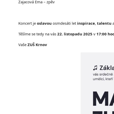
Zajacová Ema – zpěv
Koncert je
oslavou
osmdesáti let
inspirace
,
talentu
Těšíme se tedy na vás
22. listopadu 2025
v
17:00 ho
Vaše
ZUŠ Krnov