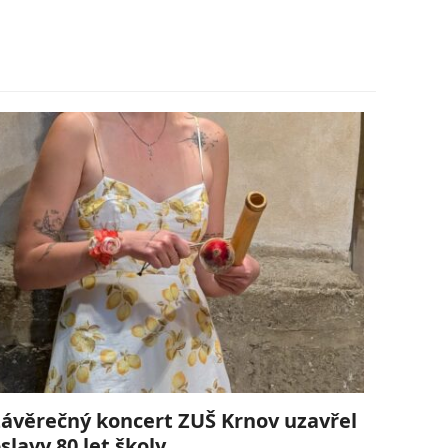
ávěrečný koncert ZUŠ Krnov uzavřel
slavy 80 let školy