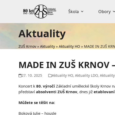
Skip
to
Škola
Obory
content
Aktuality
ZUŠ Krnov
»
Aktuality
»
Aktuality HO
»
MADE IN ZUŠ KRNO
MADE IN ZUŠ KRNOV – 
27. 10. 2025
Aktuality HO
,
Aktuality LDO
,
Aktualit
Koncert k
80. výročí
Základní umělecké školy Krnov nab
představí
absolventi ZUŠ Krnov
, dnes již
etablovaní
Můžete se těšit na:
Boková Julie – housle