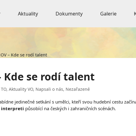
Aktuality
Dokumenty
Galerie
V – Kde se rodí talent
Kde se rodí talent
y TO
,
Aktuality VO
,
Napsali o nás
,
Nezařazené
ídne jedinečné setkání s umělci, kteří svou hudební cestu začína
 interpreti
působící na českých i zahraničních scénách.