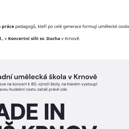
a
práce
pedagogů, kteří po celé generace formují umělecké osob
d.
, v
Koncertní síňi sv. Ducha
v Krnově.