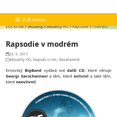
Skip
Aktuality
ZUŠ Krnov
to
ZUŠ Krnov
»
Aktuality
»
Aktuality HO
»
Rapsodie v modrém
content
Rapsodie v modrém
23. 5. 2017
Aktuality HO
,
Napsali o nás
,
Nezařazené
Krnovský
BigBand
vydává své
další CD
, které věnuje
Georgi Gerschwinovi
a těm, které
ovlivnil
a také těm,
které
neovlivnil
.