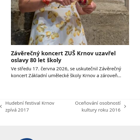
Závěrečný koncert ZUŠ Krnov uzavřel
oslavy 80 let školy
Ve středu 17. června 2026, se uskutečnil Závěrečný
koncert Základní umělecké školy Krnov a zároveň…
Hudební festival Krnov
Oceňování osobností
previous
next
zpívá 2017
kultury roku 2016
post:
post: