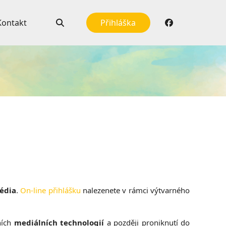
Kontakt
Přihláška
média
.
On-line přihlášku
nalezenete v rámci výtvarného
ích
mediálních technologií
a později proniknutí do