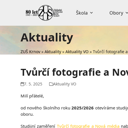
Skip
to
Škola
Obory
content
Aktuality
ZUŠ Krnov
»
Aktuality
»
Aktuality VO
»
Tvůrčí fotografie
Tvůrčí fotografie a N
7. 5. 2025
Aktuality VO
Milí přátelé,
od nového školního roku
2025/2026
otevíráme studij
oboru.
Studijní zaměření
Tvůrčí fotografie a Nová média
nab