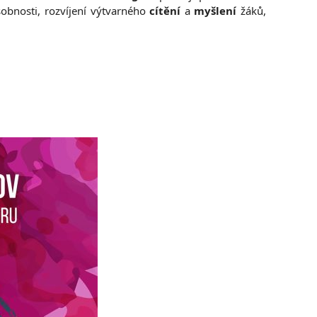
sobnosti, rozvíjení výtvarného
cítění
a
myšlení
žáků,