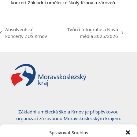
koncert Základní umělecké školy Krnov a zároveň…
Absolventské
Tvůrčí fotografie a Nová
previous
next
koncerty ZUŠ Krnov
média 2025/2026
post:
post:
Základní umělecká škola Krnov je příspěvkovou
organizací zřizovanou Moravskoslezským krajem.
Certifikace ČSN EN ISO 50001:2019
Spravovat Souhlas