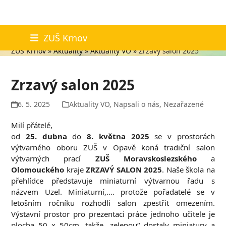
Skip
Aktuality
ZUŠ Krnov
to
ZUŠ Krnov
»
Aktuality
»
Aktuality VO
»
Zrzavý salon 2025
content
Zrzavý salon 2025
6. 5. 2025
Aktuality VO
,
Napsali o nás
,
Nezařazené
Milí přátelé,
od
25. dubna
do
8. května 2025
se v prostorách
výtvarného oboru ZUŠ v Opavě koná tradiční salon
výtvarných prací
ZUŠ Moravskoslezského
a
Olomouckého
kraje
ZRZAVÝ SALON 2025
. Naše škola na
přehlídce představuje miniaturní výtvarnou řadu s
názvem Uzel. Miniaturní,…. protože pořadatelé se v
letošním ročníku rozhodli salon zpestřit omezením.
Výstavní prostor pro prezentaci práce jednoho učitele je
plocha 50 x 50cm, takže „zelenou“ dostaly miniatury a