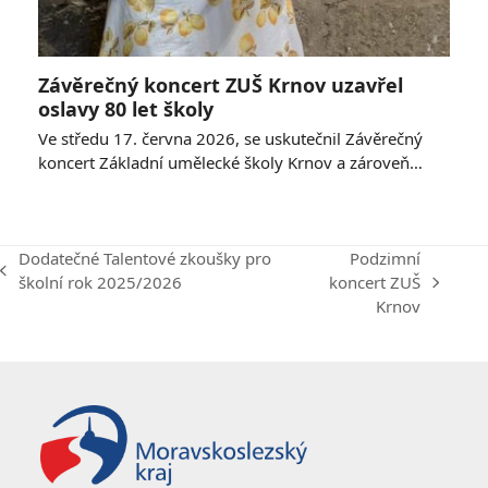
Závěrečný koncert ZUŠ Krnov uzavřel
oslavy 80 let školy
Ve středu 17. června 2026, se uskutečnil Závěrečný
koncert Základní umělecké školy Krnov a zároveň…
Dodatečné Talentové zkoušky pro
Podzimní
previous
školní rok 2025/2026
koncert ZUŠ
next
post:
Krnov
post: