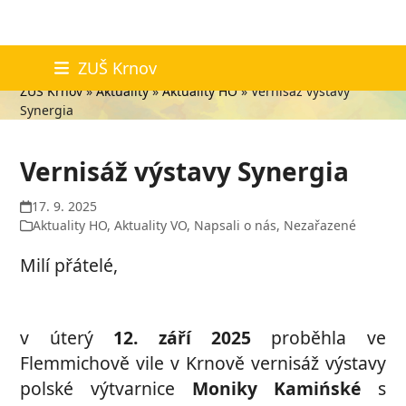
Skip
Aktuality
ZUŠ Krnov
to
ZUŠ Krnov
»
Aktuality
»
Aktuality HO
»
Vernisáž výstavy
content
Synergia
Vernisáž výstavy Synergia
17. 9. 2025
Aktuality HO
,
Aktuality VO
,
Napsali o nás
,
Nezařazené
Milí přátelé,
v úterý
12. září 2025
proběhla ve
Flemmichově vile v Krnově vernisáž výstavy
polské výtvarnice
Moniky Kamińské
s