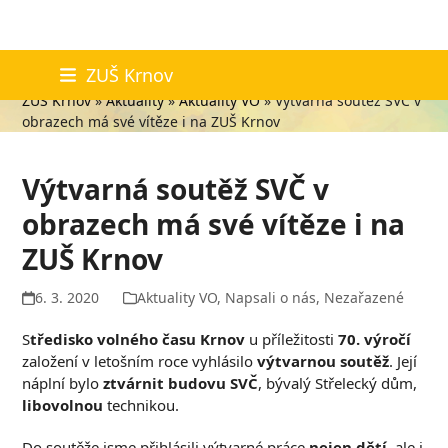
Skip
Aktuality
ZUŠ Krnov
to
ZUŠ Krnov
»
Aktuality
»
Aktuality VO
»
Výtvarná soutěž SVČ v
content
obrazech má své vítěze i na ZUŠ Krnov
Výtvarná soutěž SVČ v
obrazech má své vítěze i na
ZUŠ Krnov
6. 3. 2020
Aktuality VO
,
Napsali o nás
,
Nezařazené
S
tředisko volného času Krnov
u příležitosti
70. výročí
založení v letošním roce vyhlásilo
výtvarnou soutěž
. Její
náplní bylo
ztvárnit budovu SVČ
, bývalý Střelecký dům,
libovolnou
technikou.
Do soutěže jsme přihlásili výtvarné práce
nejen dětí
, ale i