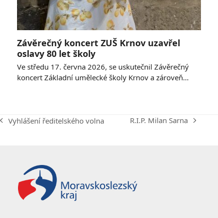
Závěrečný koncert ZUŠ Krnov uzavřel
oslavy 80 let školy
Ve středu 17. června 2026, se uskutečnil Závěrečný
koncert Základní umělecké školy Krnov a zároveň…
R.I.P. Milan Sarna
Vyhlášení ředitelského volna
next
previous
post:
post: