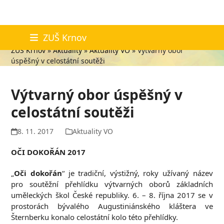
Skip
Aktuality
ZUŠ Krnov
to
ZUŠ Krnov
»
Aktuality
»
Aktuality VO
»
Výtvarný obor
content
úspěšný v celostátní soutěži
Výtvarný obor úspěšný v
celostátní soutěži
8. 11. 2017
Aktuality VO
OČI DOKOŘÁN 2017
„
Oči dokořán
“ je tradiční, výstižný, roky užívaný název
pro soutěžní přehlídku výtvarných oborů základních
uměleckých škol České republiky. 6. – 8. října 2017 se v
prostorách bývalého Augustiniánského kláštera ve
Šternberku konalo celostátní kolo této přehlídky.