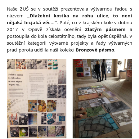
Naše ZUŠ se v soutěži prezentovala výtvarnou řadou s
názvem
„Dlažební kostka na rohu ulice, to není
nějaká lecjaká věc…“
. Poté, co v krajském kole v dubnu
2017 v Opavě získala ocenění
Zlatým pásmem
a
postoupila do kola celostátního, tady byla opět úspěšná. V
soutěžní kategorii výtvarné projekty a řady výtvarných
prací porota udělila naší kolekci
Bronzové pásmo
.