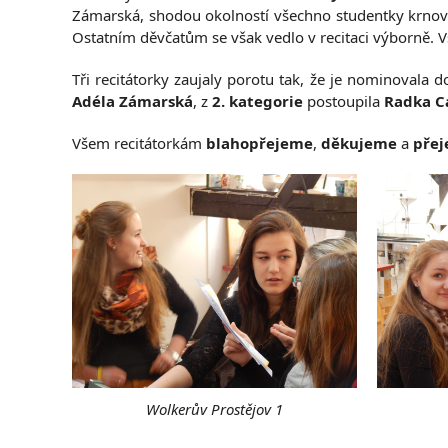
Zámarská, shodou okolností všechno studentky krnovs
Ostatním děvčatům se však vedlo v recitaci výborně. Vš
Tři recitátorky zaujaly porotu tak, že je nominovala 
Adéla Zámarská
, z
2. kategorie
postoupila
Radka C
Všem recitátorkám
blahopřejeme
,
děkujeme
a
pře
Wolkerův Prostějov 1