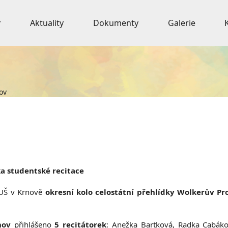
Aktuality
Dokumenty
Galerie
ov
ka studentské recitace
ZUŠ v Krnově
okresní kolo celostátní
přehlídky Wolkerův Pr
nov
přihlášeno
5 recitátorek
: Anežka Bartková, Radka Cabá