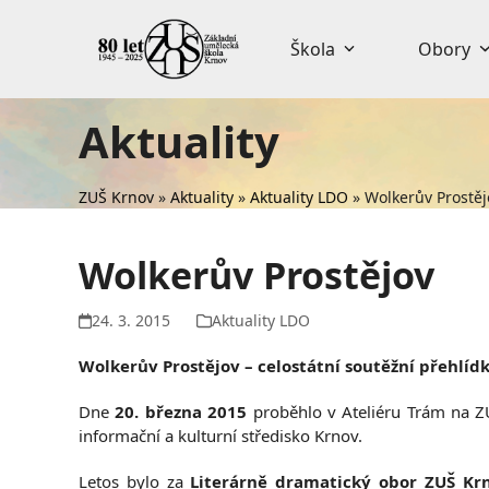
Skip
to
Škola
Obory
content
Aktuality
ZUŠ Krnov
»
Aktuality
»
Aktuality LDO
»
Wolkerův Prostěj
Wolkerův Prostějov
24. 3. 2015
Aktuality LDO
Wolkerův Prostějov – celostátní soutěžní přehlíd
Dne
20. března 2015
proběhlo v Ateliéru Trám na 
informační a kulturní středisko Krnov.
Letos bylo za
Literárně dramatický obor ZUŠ Kr