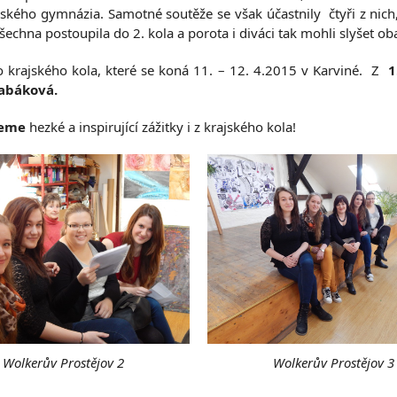
kého gymnázia. Samotné soutěže se však účastnily čtyři z nich,
echna postoupila do 2. kola a porota i diváci tak mohli slyšet ob
do krajského kola, které se koná 11. – 12. 4.2015 v Karviné. Z
1
abáková.
jeme
hezké a inspirující zážitky i z krajského kola!
Wolkerův Prostějov 2
Wolkerův Prostějov 3