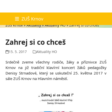
Skip
Aktuality
ZUŠ Krnov
to
ZUŠ Krnov
»
Aktuality
»
Aktuality HO
»
Zahrej si co chceš
content
Zahrej si co chceš
15. 5. 2017
Aktuality HO
Srdečně zveme všechny rodiče, žáky a příznivce ZUŠ
Krnov na již tradiční klavírní koncert žáků pedagožky
Denisy Strnadové, který se uskuteční 25. května 2017 v
sále ZUŠ Krnov na Hlavním náměstí.