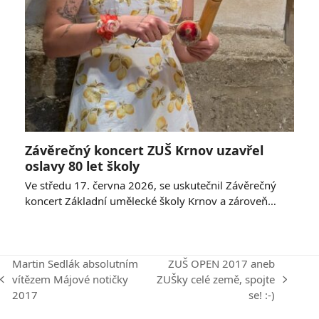
Závěrečný koncert ZUŠ Krnov uzavřel
oslavy 80 let školy
Ve středu 17. června 2026, se uskutečnil Závěrečný
koncert Základní umělecké školy Krnov a zároveň…
Martin Sedlák absolutním
ZUŠ OPEN 2017 aneb
vítězem Májové notičky
ZUŠky celé země, spojte
previous
next
2017
se! :-)
post:
post: