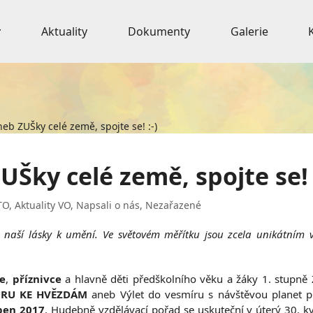
Aktuality
Dokumenty
Galerie
b ZUŠky celé země, spojte se! :-)
Šky celé země, spojte se! 
TO
,
Aktuality VO
,
Napsali o nás
,
Nezařazené
i, naší lásky k umění. Ve světovém měřítku jsou zcela unikátním v
če
,
příznivce
a hlavně děti předškolního věku a žáky 1. stupně
RU KE HVĚZDÁM
aneb Výlet do vesmíru s návštěvou planet p
pen 2017
. Hudebně vzdělávací pořad se uskuteční v úterý 30. kv