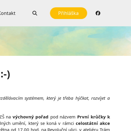
Kontakt
Přihláška
:-)
zdělávacím systémem, který je třeba hýčkat, rozvíjet a
 ZŠ na
výchovný pořad
pod názvem
První krůčky k
lných umění, který se koná v rámci
celostátní akce
ětna od 17.00 hod. na Revoluční ulici, v ateliéru Trám