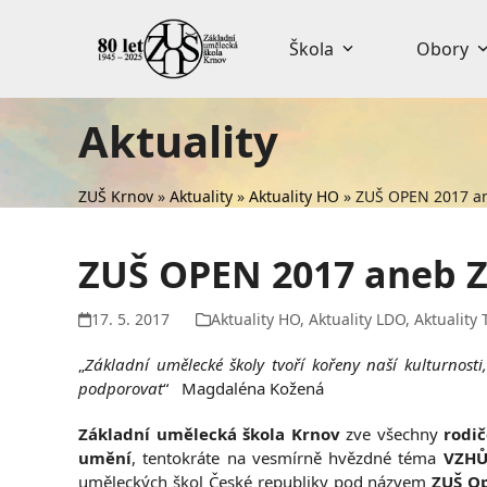
Skip
to
Škola
Obory
content
Aktuality
ZUŠ Krnov
»
Aktuality
»
Aktuality HO
»
ZUŠ OPEN 2017 ane
ZUŠ OPEN 2017 aneb ZU
17. 5. 2017
Aktuality HO
,
Aktuality LDO
,
Aktuality 
„
Základní umělecké školy tvoří kořeny naší kulturnost
podporovat
“ Magdaléna Kožená
Základní umělecká škola Krnov
zve všechny
rodi
umění
, tentokráte na vesmírně hvězdné téma
VZHŮ
uměleckých škol České republiky pod názvem
ZUŠ O