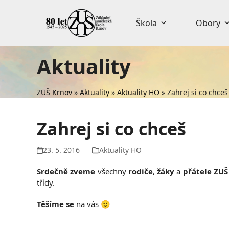
Skip
to
Škola
Obory
content
Aktuality
ZUŠ Krnov
»
Aktuality
»
Aktuality HO
»
Zahrej si co chceš
Zahrej si co chceš
23. 5. 2016
Aktuality HO
Srdečně zveme
všechny
rodiče
,
žáky
a
přátele ZUŠ
třídy.
Těšíme se
na vás 🙂