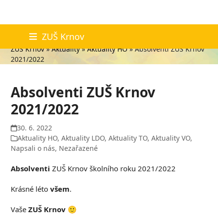
Skip
Aktuality
ZUŠ Krnov
to
ZUŠ Krnov
»
Aktuality
»
Aktuality HO
»
Absolventi ZUŠ Krnov
content
2021/2022
Absolventi ZUŠ Krnov
2021/2022
30. 6. 2022
Aktuality HO
,
Aktuality LDO
,
Aktuality TO
,
Aktuality VO
,
Napsali o nás
,
Nezařazené
Absolventi
ZUŠ Krnov školního roku 2021/2022
Krásné léto
všem
.
Vaše
ZUŠ Krnov
🙂