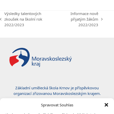
Výsledky talentových
Informace nově
zkoušek na školní rok
přijatým žákům
previous
next
2022/2023
2022/2023
post:
post:
Základní umělecká škola Krnov je příspěvkovou
organizací zřizovanou Moravskoslezským krajem.
Certifikace ČSN EN ISO 50001:2019
Spravovat Souhlas