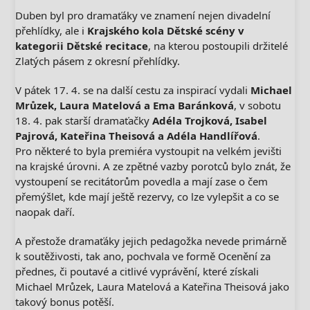
Duben byl pro dramaťáky ve znamení nejen divadelní
přehlídky, ale i
Krajského kola Dětské scény v
kategorii Dětské recitace
, na kterou postoupili držitelé
Zlatých pásem z okresní přehlídky.
V pátek 17. 4. se na další cestu za inspirací vydali
Michael
Mrůzek, Laura Matelová a Ema Baránková
, v sobotu
18. 4. pak starší dramaťačky
Adéla Trojková, Isabel
Pajrová, Kateřina Theisová a Adéla Handlířová
.
Pro některé to byla premiéra vystoupit na velkém jevišti
na krajské úrovni. A ze zpětné vazby porotců bylo znát, že
vystoupení se recitátorům povedla a mají zase o čem
přemýšlet, kde mají ještě rezervy, co lze vylepšit a co se
naopak daří.
A přestože dramaťáky jejich pedagožka nevede primárně
k soutěživosti, tak ano, pochvala ve formě Ocenění za
přednes, či poutavé a citlivé vyprávění, které získali
Michael Mrůzek, Laura Matelová a Kateřina Theisová jako
takový bonus potěší.