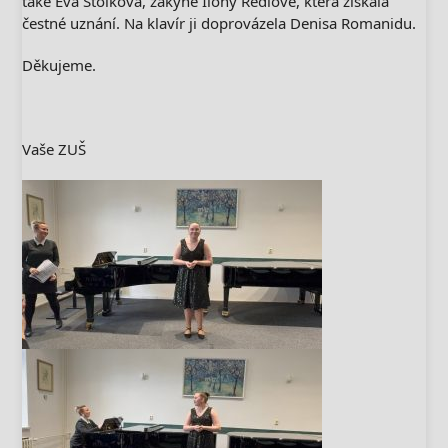
také Eva Stolková, žákyně Ilony Rédlové, která získala
čestné uznání. Na klavír ji doprovázela Denisa Romanidu.
Děkujeme.
Vaše ZUŠ