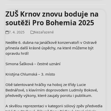
ZUŠ Krnov znovu boduje na
soutěži Pro Bohemia 2025
7. 4. 2025
Nezařazené
Neděle 6. dubna na Janáčkově konzervatoři v Ostravě
přinesla další krásné úspěchy, na které můžeme být
opravdu hrdí!
Simona Šašková – čestné uznání
Kristýna Chlumská – 3. místo
Obě talentované hráčky na hoboj ze třídy Lucie
Bednářové, s klavírním doprovodem Ludmily Bokové,
předvedly výkony, které zaujaly porotu i publikum.
A skvělou reprezentaci v kategorii sólový zpěv předvedla