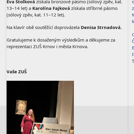
Eva Stolková
získala bronzové pásmo (sólový zpěv, kat.
o
13–14 let) a
Karolína Fajková
získala stříbrné pásmo
(sólový zpěv, kat. 11–12 let).
Na klavír obě soutěžící doprovázela
Denisa Strnadová.
C
Gratulujeme k dosaženým výsledkům a děkujeme za
reprezentaci ZUŠ Krnov i města Krnova.
Vaše ZUŠ