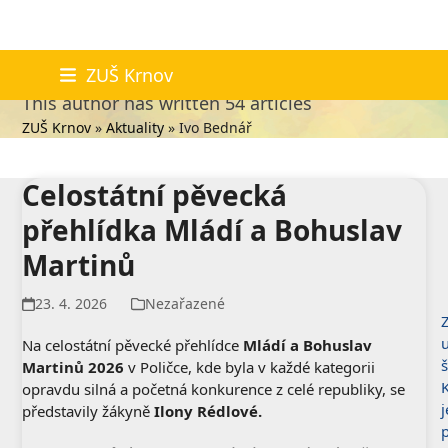
Skip
Ivo Bednář
ZUŠ Krnov
to
This author has written 54 articles
content
ZUŠ Krnov
»
Aktuality
»
Ivo Bednář
Celostátní pěvecká
přehlídka Mládí a Bohuslav
Martinů
23. 4. 2026
Nezařazené
Z
Na celostátní pěvecké přehlídce
Mládí a Bohuslav
š
Martinů 2026
v Poličce, kde byla v každé kategorii
opravdu silná a početná konkurence z celé republiky, se
j
představily žákyně
Ilony Rédlové.