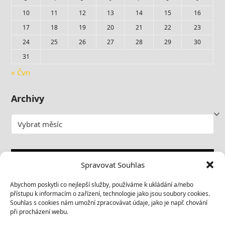
10
11
12
13
14
15
16
17
18
19
20
21
22
23
24
25
26
27
28
29
30
31
« Čvn
Archivy
Archivy
Video
Spravovat Souhlas
přehrávač
Abychom poskytli co nejlepší služby, používáme k ukládání a/nebo
přístupu k informacím o zařízení, technologie jako jsou soubory cookies.
Souhlas s cookies nám umožní zpracovávat údaje, jako je např. chování
při procházení webu.