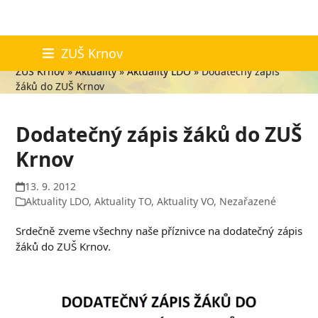
Skip
Aktuality
ZUŠ Krnov
to
ZUŠ Krnov
»
Aktuality
»
Aktuality LDO
»
Dodatečný zápis
content
žáků do ZUŠ Krnov
Dodatečný zápis žáků do ZUŠ
Krnov
13. 9. 2012
Aktuality LDO
,
Aktuality TO
,
Aktuality VO
,
Nezařazené
Srdečně zveme všechny naše příznivce na dodatečný zápis
žáků do ZUŠ Krnov.