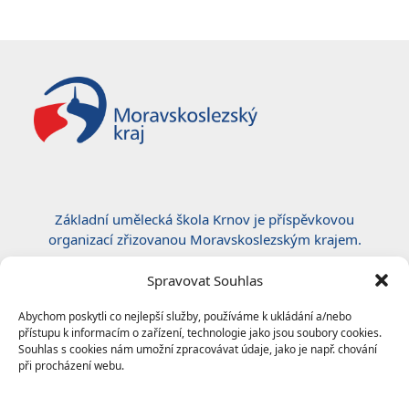
post:
post:
Základní umělecká škola Krnov je příspěvkovou
organizací zřizovanou Moravskoslezským krajem.
Certifikace ČSN EN ISO 50001:2019
Spravovat Souhlas
Abychom poskytli co nejlepší služby, používáme k ukládání a/nebo
přístupu k informacím o zařízení, technologie jako jsou soubory cookies.
Souhlas s cookies nám umožní zpracovávat údaje, jako je např. chování
při procházení webu.