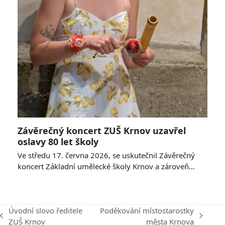
Závěrečný koncert ZUŠ Krnov uzavřel
oslavy 80 let školy
Ve středu 17. června 2026, se uskutečnil Závěrečný
koncert Základní umělecké školy Krnov a zároveň…
Úvodní slovo ředitele
Poděkování místostarostky
previous
next
ZUŠ Krnov
města Krnova