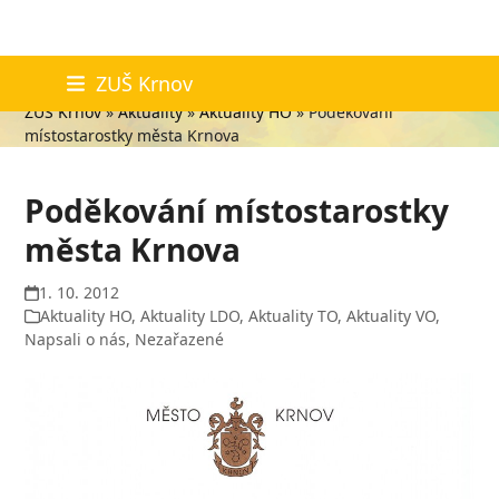
Skip
Aktuality
ZUŠ Krnov
to
ZUŠ Krnov
»
Aktuality
»
Aktuality HO
»
Poděkování
content
místostarostky města Krnova
Poděkování místostarostky
města Krnova
1. 10. 2012
Aktuality HO
,
Aktuality LDO
,
Aktuality TO
,
Aktuality VO
,
Napsali o nás
,
Nezařazené