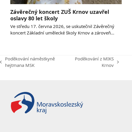
Závěrečný koncert ZUŠ Krnov uzavřel
oslavy 80 let školy
Ve středu 17. června 2026, se uskutečnil Závěrečný
koncert Základní umělecké školy Krnov a zároveň…
Poděkování náměstkyně
Poděkování z MIKS
previous
next
hejtmana MSK
Krnov
post:
post: