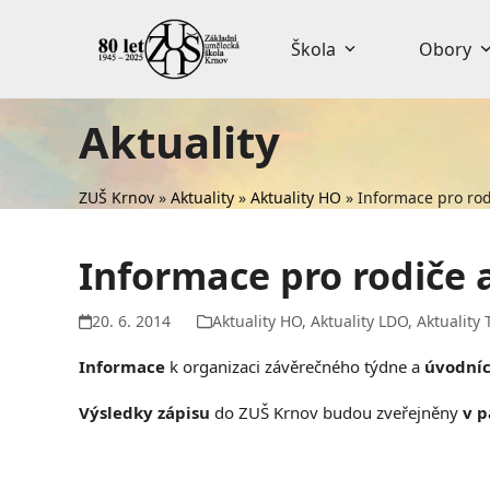
Skip
to
Škola
Obory
content
Aktuality
ZUŠ Krnov
»
Aktuality
»
Aktuality HO
»
Informace pro rod
Informace pro rodiče 
20. 6. 2014
Aktuality HO
,
Aktuality LDO
,
Aktuality 
Informace
k organizaci závěrečného týdne a
úvodníc
Výsledky zápisu
do ZUŠ Krnov budou zveřejněny
v p