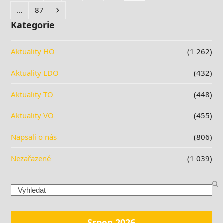
Stránka
Další
…
87
Kategorie
Aktuality HO
(1 262)
Aktuality LDO
(432)
Aktuality TO
(448)
Aktuality VO
(455)
Napsali o nás
(806)
Nezařazené
(1 039)
Search
Srpen 2026