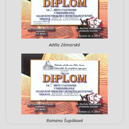
Adéla Zámarská
Romana Šupáková