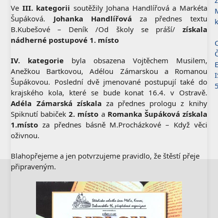
Ve
III. kategorii
soutěžily Johana Handlířová a Markéta
Šupáková.
Johanka Handlířová
za přednes textu
B.Kubešové – Deník /Od školy se práší/
získala
nádherné postupové 1. místo
C
IV. kategorie
byla obsazena Vojtěchem Musilem,
Anežkou Bartkovou, Adélou Zámarskou a Romanou
Šupákovou. Poslední dvě jmenované postupují také do
krajského kola, které se bude konat 16.4. v Ostravě.
Adéla
Zámarská získala
za přednes prologu z knihy
Spiknutí babiček
2. místo
a
Romanka Šupáková
získala
1.místo
za přednes básně M.Procházkové – Když věci
oživnou.
Blahopřejeme a jen potvrzujeme pravidlo, že štěstí přeje
připraveným.