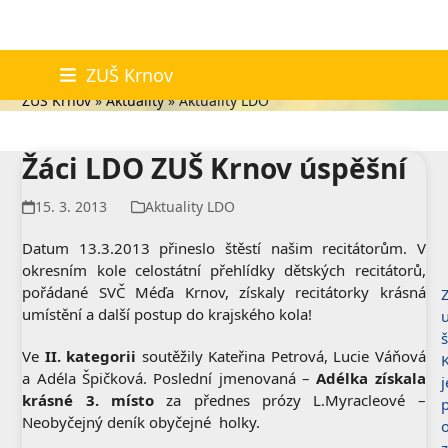
Skip
Aktuality LDO
ZUŠ Krnov
to
ZUŠ Krnov
»
Aktuality
»
Aktuality LDO
content
Žáci LDO ZUŠ Krnov úspěšní
15. 3. 2013
Aktuality LDO
Datum 13.3.2013 přineslo štěstí našim recitátorům. V
okresním kole celostátní přehlídky dětských recitátorů,
pořádané SVČ Méďa Krnov, získaly recitátorky krásná
Z
umístění a další postup do krajského kola!
š
Ve
II. kategorii
soutěžily Kateřina Petrová, Lucie Váňová
a Adéla Špičková. Poslední jmenovaná –
Adélka získala
j
krásné 3. místo
za přednes prózy L.Myracleové –
Neobyčejný deník obyčejné holky.
o