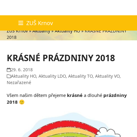
Skip
Aktuality
ZUŠ Krnov
to
ZUŠ Krnov
»
Aktuality
»
Aktuality HO
»
KRÁSNÉ PRÁZDNINY
content
2018
KRÁSNÉ PRÁZDNINY 2018
29. 6. 2018
Aktuality HO
,
Aktuality LDO
,
Aktuality TO
,
Aktuality VO
,
Nezařazené
Všem našim dětem přejeme
krásné
a dlouhé
prázdniny
2018 🙂