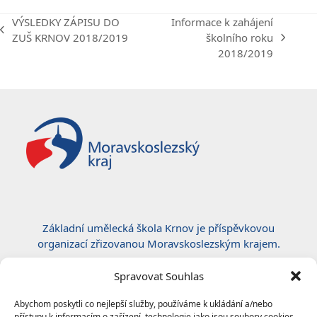
VÝSLEDKY ZÁPISU DO
Informace k zahájení
previous
ZUŠ KRNOV 2018/2019
školního roku
next
post:
2018/2019
post:
Základní umělecká škola Krnov je příspěvkovou
organizací zřizovanou Moravskoslezským krajem.
Certifikace ČSN EN ISO 50001:2019
Spravovat Souhlas
Abychom poskytli co nejlepší služby, používáme k ukládání a/nebo
přístupu k informacím o zařízení, technologie jako jsou soubory cookies.