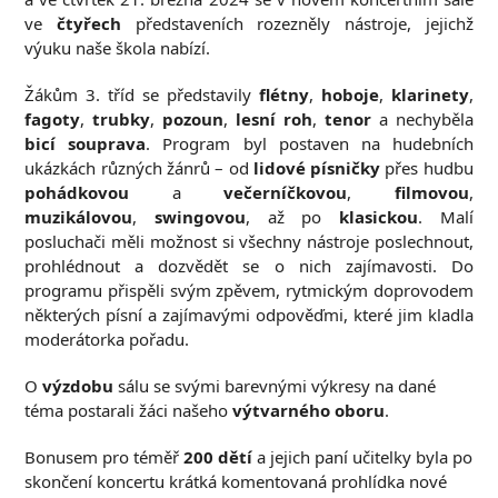
ve
čtyřech
představeních rozezněly nástroje, jejichž
výuku naše škola nabízí.
Žákům 3. tříd se představily
flétny
,
hoboje
,
klarinety
,
fagoty
,
trubky
,
pozoun
,
lesní roh
,
tenor
a nechyběla
bicí souprava
. Program byl postaven na hudebních
ukázkách různých žánrů – od
lidové písničky
přes hudbu
pohádkovou
a
večerníčkovou
,
filmovou
,
muzikálovou
,
swingovou
, až po
klasickou
. Malí
posluchači měli možnost si všechny nástroje poslechnout,
prohlédnout a dozvědět se o nich zajímavosti. Do
programu přispěli svým zpěvem, rytmickým doprovodem
některých písní a zajímavými odpověďmi, které jim kladla
moderátorka pořadu.
O
výzdobu
sálu se svými barevnými výkresy na dané
téma postarali žáci našeho
výtvarného oboru
.
Bonusem pro téměř
200 dětí
a jejich paní učitelky byla po
skončení koncertu krátká komentovaná prohlídka nové