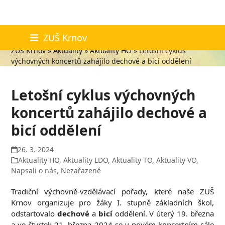
Skip
Aktuality
ZUŠ Krnov
to
ZUŠ Krnov
»
Aktuality
»
Aktuality HO
»
Letošní cyklus
content
výchovných koncertů zahájilo dechové a bicí oddělení
Letošní cyklus výchovných
koncertů zahájilo dechové a
bicí oddělení
26. 3. 2024
Aktuality HO
,
Aktuality LDO
,
Aktuality TO
,
Aktuality VO
,
Napsali o nás
,
Nezařazené
Tradiční výchovně-vzdělávací pořady, které naše ZUŠ
Krnov organizuje pro žáky I. stupně základních škol,
odstartovalo
dechové
a
bicí
oddělení. V úterý 19. března
a ve čtvrtek 21. března 2024 se v novém koncertním sále