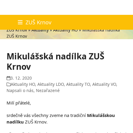
Skip
Aktuality
ZUŠ Krnov
to
ZUŠ Krnov
»
Aktuality
»
Aktuality HO
»
Mikulášská nadílka
content
ZUŠ Krnov
Mikulášská nadílka ZUŠ
Krnov
3. 12. 2020
Aktuality HO
,
Aktuality LDO
,
Aktuality TO
,
Aktuality VO
,
Napsali o nás
,
Nezařazené
Milí přátelé,
srdečně vás všechny zveme na tradiční
Mikulášskou
nadílku
ZUŠ Krnov.