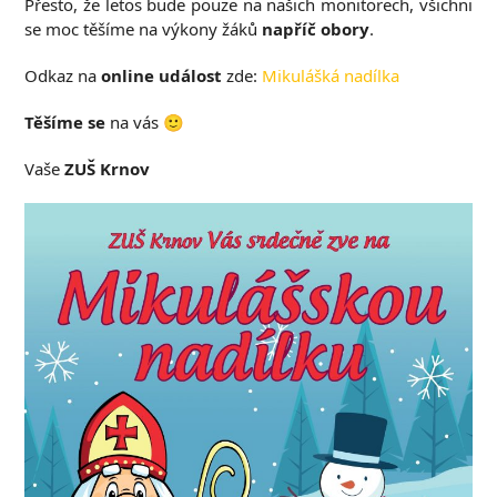
Přesto, že letos bude pouze na našich monitorech, všichni
se moc těšíme na výkony žáků
napříč obory
.
Odkaz na
online událost
zde:
Mikulášká nadílka
Těšíme se
na vás 🙂
Vaše
ZUŠ Krnov