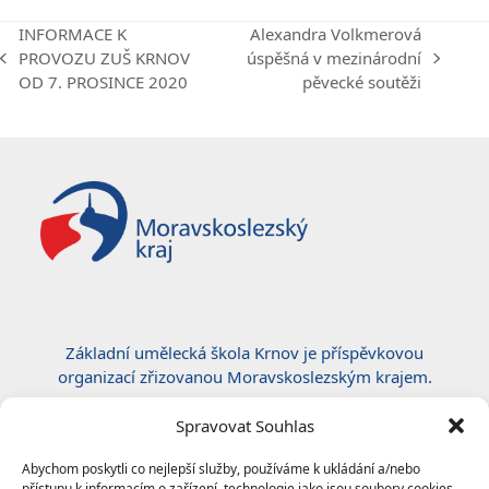
INFORMACE K
Alexandra Volkmerová
PROVOZU ZUŠ KRNOV
úspěšná v mezinárodní
previous
next
OD 7. PROSINCE 2020
pěvecké soutěži
post:
post:
Základní umělecká škola Krnov je příspěvkovou
organizací zřizovanou Moravskoslezským krajem.
Certifikace ČSN EN ISO 50001:2019
Spravovat Souhlas
Abychom poskytli co nejlepší služby, používáme k ukládání a/nebo
přístupu k informacím o zařízení, technologie jako jsou soubory cookies.