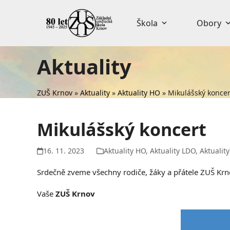
Skip
to
Škola
Obory
content
Aktuality
ZUŠ Krnov
»
Aktuality
»
Aktuality HO
»
Mikulášský koncer
Mikulášský koncert
16. 11. 2023
Aktuality HO
,
Aktuality LDO
,
Aktualit
Srdečně zveme všechny rodiče, žáky a přátele ZUŠ Krno
Vaše
ZUŠ Krnov