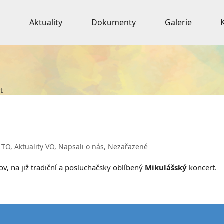
Aktuality
Dokumenty
Galerie
t
y TO
,
Aktuality VO
,
Napsali o nás
,
Nezařazené
v, na již tradiční a posluchačsky oblíbený
Mikulášský
koncert.