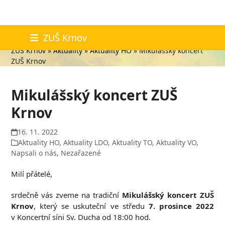
Skip
Aktuality
ZUŠ Krnov
to
ZUŠ Krnov
»
Aktuality
»
Aktuality HO
»
Mikulášský koncert
content
ZUŠ Krnov
Mikulášský koncert ZUŠ
Krnov
16. 11. 2022
Aktuality HO
,
Aktuality LDO
,
Aktuality TO
,
Aktuality VO
,
Napsali o nás
,
Nezařazené
Milí přátelé,
srdečně vás zveme na tradiční
Mikulášský koncert ZUŠ
Krnov
, který se uskuteční ve středu
7. prosince 2022
v Koncertní síni Sv. Ducha od 18:00 hod.