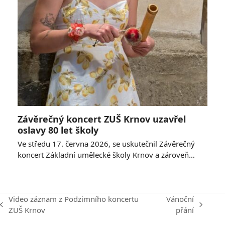
Závěrečný koncert ZUŠ Krnov uzavřel
oslavy 80 let školy
Ve středu 17. června 2026, se uskutečnil Závěrečný
koncert Základní umělecké školy Krnov a zároveň…
Video záznam z Podzimního koncertu
Vánoční
previous
next
ZUŠ Krnov
přání
post:
post: