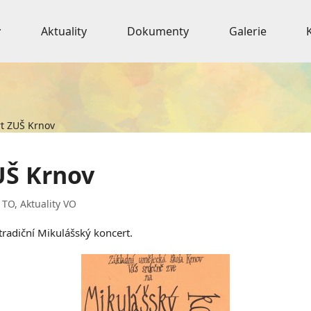
Aktuality
Dokumenty
Galerie
rt ZUŠ Krnov
UŠ Krnov
y TO
,
Aktuality VO
tradiční Mikulášský koncert.