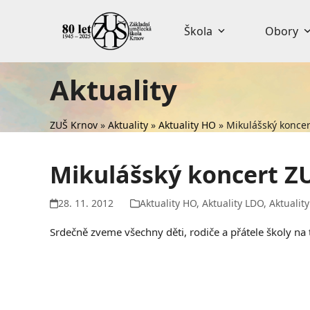
Skip
to
Škola
Obory
content
Aktuality
ZUŠ Krnov
»
Aktuality
»
Aktuality HO
»
Mikulášský konce
Mikulášský koncert Z
28. 11. 2012
Aktuality HO
,
Aktuality LDO
,
Aktualit
Srdečně zveme všechny děti, rodiče a přátele školy na 