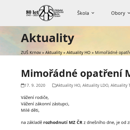
Skip
to
Škola
Obory
content
Aktuality
ZUŠ Krnov
»
Aktuality
»
Aktuality HO
»
Mimořádné opatř
Mimořádné opatření 
17. 9. 2020
Aktuality HO
,
Aktuality LDO
,
Aktuality 
Vážení rodiče,
Vážení zákonní zástupci,
Milé děti,
na základě
rozhodnutí MZ ČR
z dnešního dne, je od z