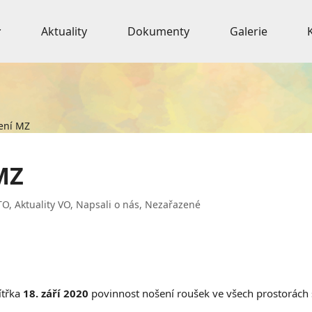
Aktuality
Dokumenty
Galerie
ení MZ
MZ
TO
,
Aktuality VO
,
Napsali o nás
,
Nezařazené
ítřka
18. září 2020
povinnost nošení roušek ve všech prostorách 