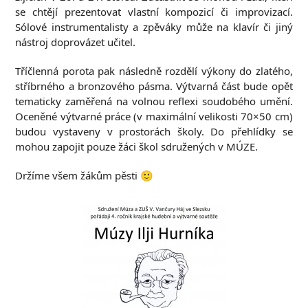
se chtějí prezentovat vlastní kompozicí či improvizací.
Sólové instrumentalisty a zpěváky může na klavír či jiný
nástroj doprovázet učitel.
Tříčlenná porota pak následně rozdělí výkony do zlatého,
stříbrného a bronzového pásma. Výtvarná část bude opět
tematicky zaměřená na volnou reflexi soudobého umění.
Oceněné výtvarné práce (v maximální velikosti 70×50 cm)
budou vystaveny v prostorách školy. Do přehlídky se
mohou zapojit pouze žáci škol sdružených v MÚZE.
Držíme všem žákům pěsti 🙂