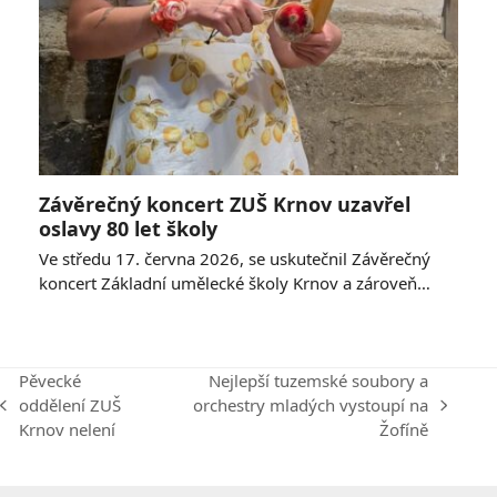
Závěrečný koncert ZUŠ Krnov uzavřel
oslavy 80 let školy
Ve středu 17. června 2026, se uskutečnil Závěrečný
koncert Základní umělecké školy Krnov a zároveň…
Pěvecké
Nejlepší tuzemské soubory a
oddělení ZUŠ
orchestry mladých vystoupí na
previous
next
Krnov nelení
Žofíně
post:
post: