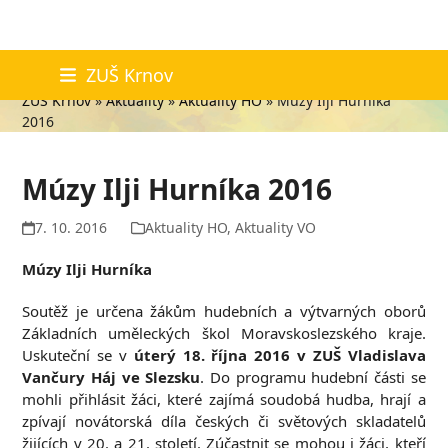
Skip
Aktuality
ZUŠ Krnov
to
ZUŠ Krnov
»
Aktuality
»
Aktuality HO
»
Múzy Ilji Hurníka
content
2016
Múzy Ilji Hurníka 2016
7. 10. 2016
Aktuality HO
,
Aktuality VO
Múzy Ilji Hurníka
Soutěž je určena žákům hudebních a výtvarných oborů
Základních uměleckých škol Moravskoslezského kraje.
Uskuteční se v
úterý 18. října 2016 v ZUŠ Vladislava
Vančury Háj ve Slezsku
. Do programu hudební části se
mohli přihlásit žáci, které zajímá soudobá hudba, hrají a
zpívají novátorská díla českých či světových skladatelů
žijících v 20. a 21. století. Zúčastnit se mohou i žáci, kteří