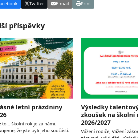
acebook
Twitter
E-mail
Print
lší příspěvky
ásné letní prázdniny
Výsledky talentov
26
zkoušek na školní 
2026/2027
e to… školní rok je za námi.
ujeme, že jste byli jeho součástí.
Vážení rodiče, Vážení záko
…
zástupci, Milé děti, výsled