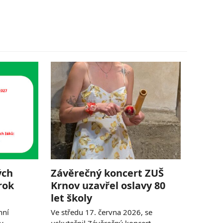
ých
Závěrečný koncert ZUŠ
rok
Krnov uzavřel oslavy 80
let školy
nní
Ve středu 17. června 2026, se
ky
uskutečnil Závěrečný koncert