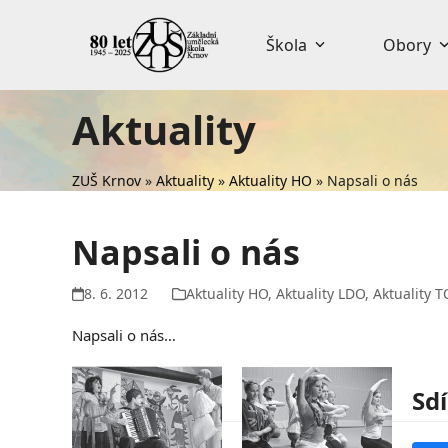
Skip
to
Škola
Obory
content
Aktuality
ZUŠ Krnov
»
Aktuality
»
Aktuality HO
»
Napsali o nás
Napsali o nás
8. 6. 2012
Aktuality HO
,
Aktuality LDO
,
Aktuality T
Napsali o nás…
Sdí