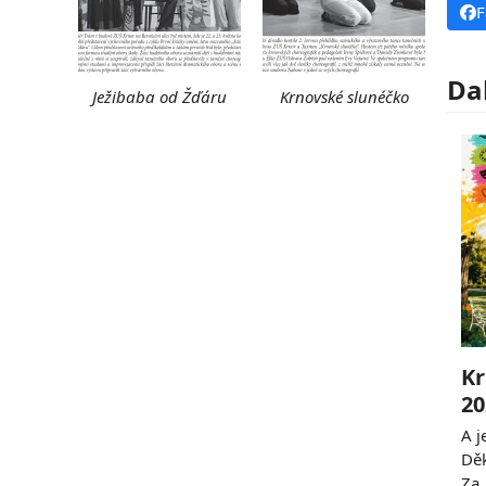
F
Da
Ježibaba od Žďáru
Krnovské slunéčko
Kr
20
A j
Děk
Za