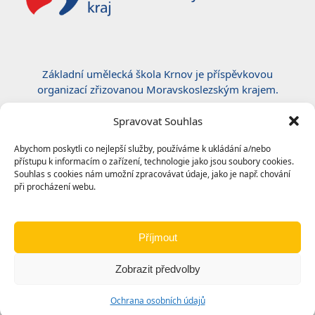
Základní umělecká škola Krnov je příspěvkovou
organizací zřizovanou Moravskoslezským krajem.
Certifikace ČSN EN ISO 50001:2019
Spravovat Souhlas
Abychom poskytli co nejlepší služby, používáme k ukládání a/nebo
přístupu k informacím o zařízení, technologie jako jsou soubory cookies.
Souhlas s cookies nám umožní zpracovávat údaje, jako je např. chování
při procházení webu.
Příjmout
Zobrazit předvolby
© 2024
Základní umělecká škola, Krnov
|
Ochrana
Ochrana osobních údajů
osobních údajů
|
Prohlášení o přístupnosti
|
Odkazy