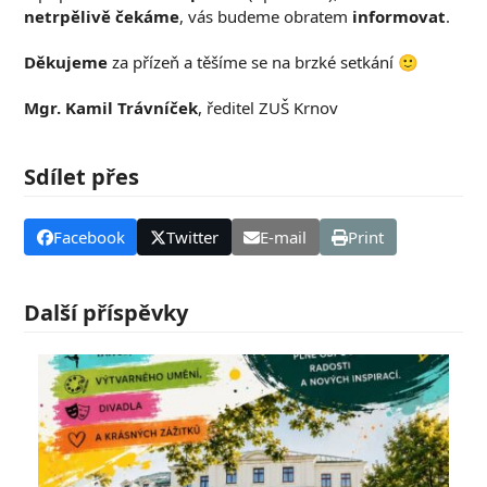
netrpělivě čekáme
, vás budeme obratem
informovat
.
Děkujeme
za přízeň a těšíme se na brzké setkání 🙂
Mgr. Kamil Trávníček
, ředitel ZUŠ Krnov
Sdílet přes
Facebook
Twitter
E-mail
Print
Další příspěvky