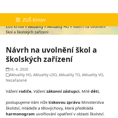
Skip
Aktuality
ZUŠ Krnov
to
ZUŠ Krnov
»
Aktuality
»
Aktuality HO
»
Návrh na uvolnění
content
škol a školských zařízení
Návrh na uvolnění škol a
školských zařízení
16. 4. 2020
Aktuality HO
,
Aktuality LDO
,
Aktuality TO
,
Aktuality VO
,
Nezařazené
Vážení
rodiče
, Vážení
zákonní zástupci
, Milé
děti
,
postupujeme Vám níže
tiskovou zprávu
Ministerstva
školství, mládeže a tělovýchovy, která předkládá
harmonogram
uvolňování opatření v oblasti školství.