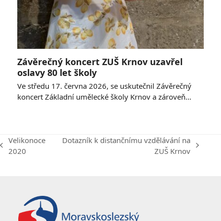
Závěrečný koncert ZUŠ Krnov uzavřel
oslavy 80 let školy
Ve středu 17. června 2026, se uskutečnil Závěrečný
koncert Základní umělecké školy Krnov a zároveň…
Velikonoce
Dotazník k distančnímu vzdělávání na
previous
next
2020
ZUŠ Krnov
post:
post: