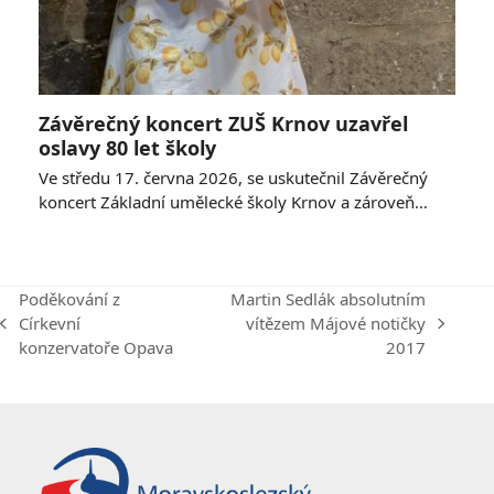
Závěrečný koncert ZUŠ Krnov uzavřel
oslavy 80 let školy
Ve středu 17. června 2026, se uskutečnil Závěrečný
koncert Základní umělecké školy Krnov a zároveň…
Poděkování z
Martin Sedlák absolutním
Církevní
vítězem Májové notičky
previous
next
konzervatoře Opava
2017
post:
post: