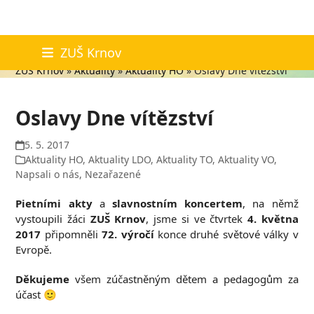
Skip
Aktuality
ZUŠ Krnov
to
ZUŠ Krnov
»
Aktuality
»
Aktuality HO
»
Oslavy Dne vítězství
content
Oslavy Dne vítězství
5. 5. 2017
Aktuality HO
,
Aktuality LDO
,
Aktuality TO
,
Aktuality VO
,
Napsali o nás
,
Nezařazené
Pietními akty
a
slavnostním koncertem
, na němž
vystoupili žáci
ZUŠ Krnov
, jsme si ve čtvrtek
4. května
2017
připomněli
72. výročí
konce druhé světové války v
Evropě.
Děkujeme
všem zúčastněným dětem a pedagogům za
účast 🙂