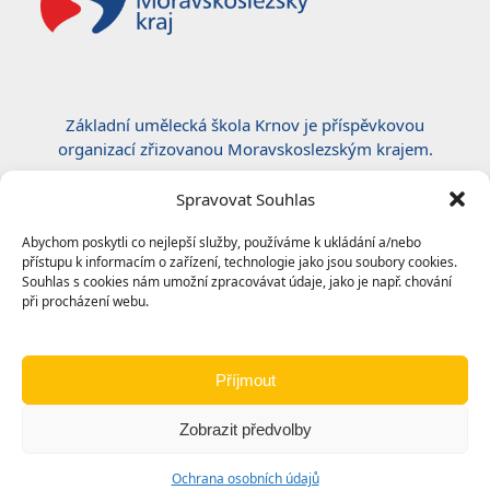
Základní umělecká škola Krnov je příspěvkovou
organizací zřizovanou Moravskoslezským krajem.
Certifikace ČSN EN ISO 50001:2019
Spravovat Souhlas
Abychom poskytli co nejlepší služby, používáme k ukládání a/nebo
přístupu k informacím o zařízení, technologie jako jsou soubory cookies.
Souhlas s cookies nám umožní zpracovávat údaje, jako je např. chování
při procházení webu.
Příjmout
Zobrazit předvolby
© 2024
Základní umělecká škola, Krnov
|
Ochrana
Ochrana osobních údajů