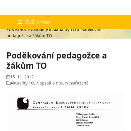
Skip
Aktuality
ZUŠ Krnov
to
ZUŠ Krnov
»
Aktuality
»
Aktuality TO
»
Poděkování
content
pedagožce a žákům TO
Poděkování pedagožce a
žákům TO
15. 11. 2012
Aktuality TO
,
Napsali o nás
,
Nezařazené