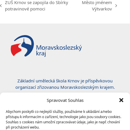
ZUŠ Krnov se zapojila do Sbírky
Město jménem
previous
next
potravinové pomoci
Výtvarkov
post:
post:
Základní umělecká škola Krnov je příspěvkovou
organizací zřizovanou Moravskoslezským krajem.
Certifikace ČSN EN ISO 50001:2019
Spravovat Souhlas
Abychom poskytli co nejlepší služby, používáme k ukládání a/nebo
přístupu k informacím o zařízení, technologie jako jsou soubory cookies.
Souhlas s cookies nám umožní zpracovávat údaje, jako je např. chování
při procházení webu.