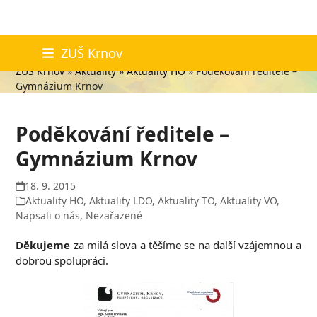
Skip
Aktuality
ZUŠ Krnov
to
ZUŠ Krnov
»
Aktuality
»
Aktuality HO
»
Poděkování ředitele –
content
Gymnázium Krnov
Poděkování ředitele –
Gymnázium Krnov
18. 9. 2015
Aktuality HO
,
Aktuality LDO
,
Aktuality TO
,
Aktuality VO
,
Napsali o nás
,
Nezařazené
Děkujeme
za milá slova a těšíme se na další vzájemnou a
dobrou spolupráci.