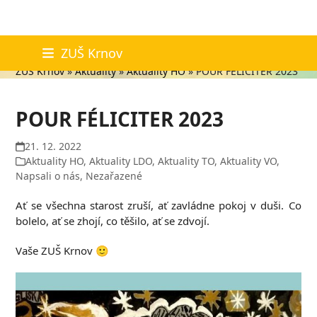
Skip
Aktuality
ZUŠ Krnov
to
ZUŠ Krnov
»
Aktuality
»
Aktuality HO
»
POUR FÉLICITER 2023
content
POUR FÉLICITER 2023
21. 12. 2022
Aktuality HO
,
Aktuality LDO
,
Aktuality TO
,
Aktuality VO
,
Napsali o nás
,
Nezařazené
Ať se všechna starost zruší, ať zavládne pokoj v duši. Co
bolelo, ať se zhojí, co těšilo, ať se zdvojí.
Vaše ZUŠ Krnov 🙂