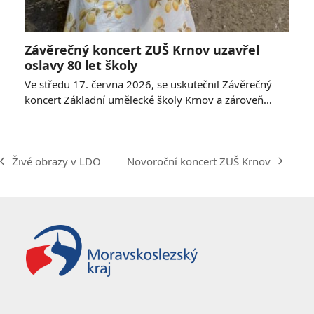
Závěrečný koncert ZUŠ Krnov uzavřel
oslavy 80 let školy
Ve středu 17. června 2026, se uskutečnil Závěrečný
koncert Základní umělecké školy Krnov a zároveň…
Novoroční koncert ZUŠ Krnov
Živé obrazy v LDO
next
previous
post:
post: