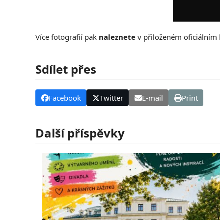
Více fotografií pak
naleznete
v přiloženém oficiálním 
Sdílet přes
Facebook
Twitter
E-mail
Print
Další příspěvky