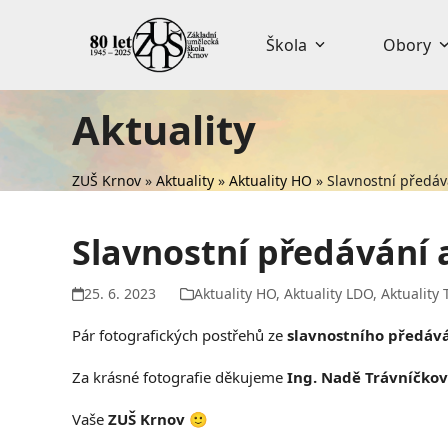
Skip
to
Škola
Obory
content
Aktuality
ZUŠ Krnov
»
Aktuality
»
Aktuality HO
»
Slavnostní předáv
Slavnostní předávání 
25. 6. 2023
Aktuality HO
,
Aktuality LDO
,
Aktuality 
Pár fotografických postřehů ze
slavnostního předáv
Za krásné fotografie děkujeme
Ing. Nadě Trávníčko
Vaše
ZUŠ Krnov
🙂