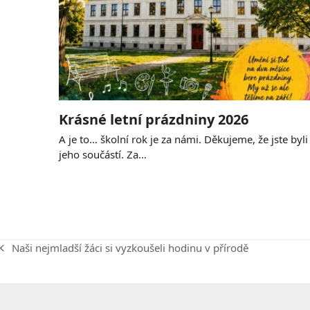
Krásné letní prázdniny 2026
A je to… školní rok je za námi. Děkujeme, že jste byli
jeho součástí. Za…
Naši nejmladší žáci si vyzkoušeli hodinu v přírodě
previous
post: