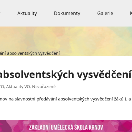
Aktuality
Dokumenty
Galerie
ání absolventských vysvědčení
absolventských vysvědčení
TO
,
Aktuality VO
,
Nezařazené
nov na slavnostní předávání absolventských vysvědčení žáků I. a I