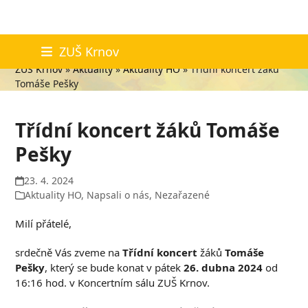
Skip
Aktuality
ZUŠ Krnov
to
ZUŠ Krnov
»
Aktuality
»
Aktuality HO
»
Třídní koncert žáků
content
Tomáše Pešky
Třídní koncert žáků Tomáše
Pešky
23. 4. 2024
Aktuality HO
,
Napsali o nás
,
Nezařazené
Milí přátelé,
srdečně Vás zveme na
Třídní koncert
žáků
Tomáše
Pešky
, který se bude konat v pátek
26. dubna 2024
od
16:16 hod. v Koncertním sálu ZUŠ Krnov.