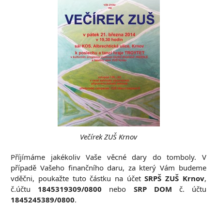
Večírek ZUŠ Krnov
Příjímáme jakékoliv Vaše věcné dary do tomboly. V
případě Vašeho finančního daru, za který Vám budeme
vděčni, poukažte tuto částku na účet
SRPŠ ZUŠ Krnov
,
č.účtu
1845319309/0800
nebo
SRP DOM
č. účtu
1845245389/0800
.