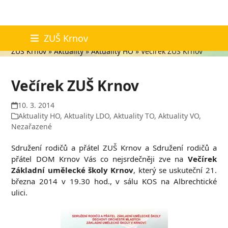
Skip
Aktuality
ZUŠ Krnov
to
ZUŠ Krnov
»
Aktuality
»
Aktuality HO
»
Večírek ZUŠ Krnov
content
Večírek ZUŠ Krnov
10. 3. 2014
Aktuality HO
,
Aktuality LDO
,
Aktuality TO
,
Aktuality VO
,
Nezařazené
Sdružení rodičů a přátel ZUŠ Krnov a Sdružení rodičů a
přátel DOM Krnov Vás co nejsrdečněji zve na
Večírek
Základní umělecké školy Krnov
, který se uskuteční 21.
března 2014 v 19.30 hod., v sálu KOS na Albrechtické
ulici.