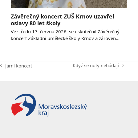
Závěrečný koncert ZUŠ Krnov uzavřel
oslavy 80 let školy
Ve středu 17. června 2026, se uskutečnil Závěrečný
koncert Základní umělecké školy Krnov a zároveň…
Když se noty nehádají
Jarní koncert
next
previous
post:
post: