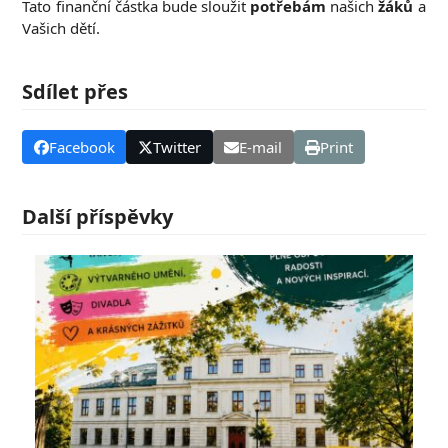
Tato finanční částka bude sloužit
potřebám
našich
žáků
a
Vašich dětí.
Sdílet přes
Facebook
Twitter
E-mail
Print
Další příspěvky