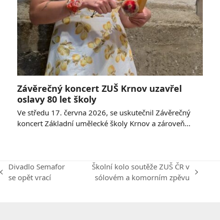
Závěrečný koncert ZUŠ Krnov uzavřel
oslavy 80 let školy
Ve středu 17. června 2026, se uskutečnil Závěrečný
koncert Základní umělecké školy Krnov a zároveň…
Divadlo Semafor
Školní kolo soutěže ZUŠ ČR v
previous
next
se opět vrací
sólovém a komorním zpěvu
post:
post: