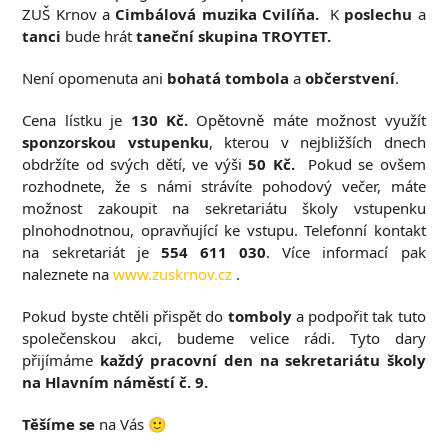
ZUŠ Krnov a
Cimbálová muzika Cvilíňa.
K
poslechu
a
tanci
bude hrát
taneční skupina TROYTET.
Není opomenuta ani
bohatá tombola
a
občerstvení
.
Cena lístku je
130 Kč.
Opětovně máte možnost využít
sponzorskou vstupenku
, kterou v nejbližších dnech
obdržíte od svých dětí, ve výši
50 Kč.
Pokud se ovšem
rozhodnete, že s námi strávíte pohodový večer, máte
možnost zakoupit na sekretariátu školy vstupenku
plnohodnotnou, opravňující ke vstupu. Telefonní kontakt
na sekretariát je
554 611 030
. Více informací pak
naleznete na
www.zuskrnov.cz
.
Pokud byste chtěli přispět do
tomboly
a podpořit tak tuto
společenskou akci, budeme velice rádi. Tyto dary
přijímáme
každý pracovní den na sekretariátu školy
na Hlavním náměstí č. 9.
Těšíme se
na Vás 🙂