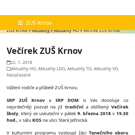
Skip
Aktuality
ZUŠ Krnov
to
ZUŠ Krnov
»
Aktuality
»
Aktuality HO
»
Večírek ZUŠ Krnov
content
Večírek ZUŠ Krnov
22. 1. 2018
Aktuality HO
,
Aktuality LDO
,
Aktuality TO
,
Aktuality VO
,
Nezařazené
Vážení rodiče a přátelé ZUŠ Krnov,
SRP ZUŠ Krnov
a
SRP DOM
si Vás dovoluje co
nejsrdečněji pozvat na již
tradiční
a oblíbený
Večírek
školy
, který se uskuteční v pátek
9. března 2018
v
19.30
hod.
, v sálu
KOS
na ulici Stará Ježnická.
V kulturním programu vystoupí žáci
Tanečního oboru