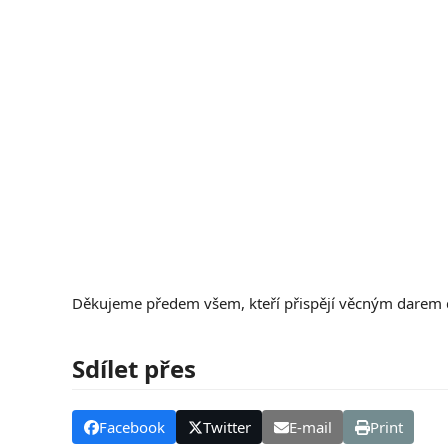
Děkujeme předem všem, kteří přispějí věcným darem do
Sdílet přes
Facebook
Twitter
E-mail
Print