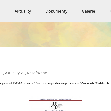
Aktuality
Dokumenty
Galerie
TO
,
Aktuality VO
,
Nezařazené
 a přátel DOM Krnov Vás co nejsrdečněji zve na
Večírek Základn