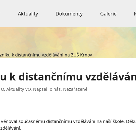
Aktuality
Dokumenty
Galerie
zníku k distančnímu vzdělávání na ZUŠ Krnov
u k distančnímu vzděláván
TO
,
Aktuality VO
,
Napsali o nás
,
Nezařazené
se věnoval současnému distančnímu vzdělávání na naší škole. Děku
zdělávání.