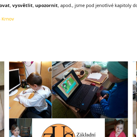
ovat
,
vysvětlit
,
upozornit
, apod., jsme pod jenotlivé kapitoly d
Š Krnov