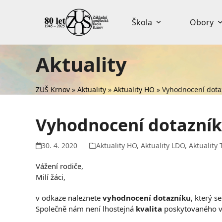
Skip
to
Škola
Obory
content
Aktuality
ZUŠ Krnov
»
Aktuality
»
Aktuality HO
»
Vyhodnocení dota
Vyhodnocení dotazník
30. 4. 2020
Aktuality HO
,
Aktuality LDO
,
Aktuality 
Vážení rodiče,
Milí žáci,
v odkaze naleznete
vyhodnocení dotazníku
, který 
Společně nám není lhostejná
kvalita
poskytovaného v