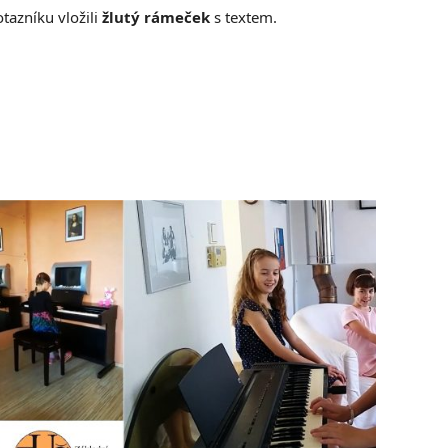
otazníku vložili
žlutý rámeček
s textem.