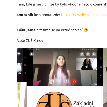
Tam, kde jsme cítili, že by bylo vhodné něco
okoment
Dotazník
ke stáhnutí zde:
Distanční vzdělávání na ZU
Děkujeme
a těšíme se na brzké setkání 🙂
Vaše ZUŠ Krnov