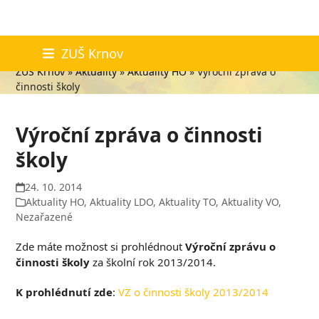
Skip
Aktuality
ZUŠ Krnov
to
ZUŠ Krnov
»
Aktuality
»
Aktuality HO
»
Výroční zpráva o
content
činnosti školy
Výroční zpráva o činnosti
školy
24. 10. 2014
Aktuality HO
,
Aktuality LDO
,
Aktuality TO
,
Aktuality VO
,
Nezařazené
Zde máte možnost si prohlédnout
Výroční zprávu o
činnosti školy
za školní rok 2013/2014.
K prohlédnutí zde
:
VZ o činnosti školy 2013/2014