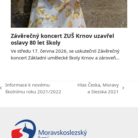
Závěrečný koncert ZUŠ Krnov uzavřel
oslavy 80 let školy
Ve středu 17. června 2026, se uskutečnil Závěrečný
koncert Základní umělecké školy Krnov a zároveň…
Informace k novému
Hlas Česka, Moravy
previous
next
školnímu roku 2021/2022
a Slezska 2021
post:
post: