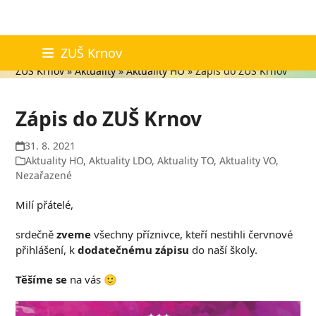
Skip
Aktuality
ZUŠ Krnov
to
ZUŠ Krnov
»
Aktuality
»
Aktuality HO
»
Zápis do ZUŠ Krnov
content
Zápis do ZUŠ Krnov
31. 8. 2021
Aktuality HO
,
Aktuality LDO
,
Aktuality TO
,
Aktuality VO
,
Nezařazené
Milí přátelé,
srdečně
zveme
všechny příznivce, kteří nestihli červnové
přihlášení, k
dodatečnému zápisu
do naší školy.
Těšíme se
na vás 🙂