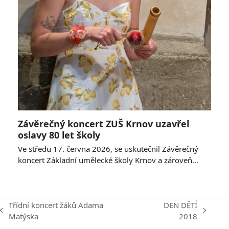
Závěrečný koncert ZUŠ Krnov uzavřel
oslavy 80 let školy
Ve středu 17. června 2026, se uskutečnil Závěrečný
koncert Základní umělecké školy Krnov a zároveň…
Třídní koncert žáků Adama
DEN DĚTÍ
previous
next
Matýska
2018
post:
post: