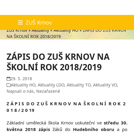
Skip
Aktuality
ZUŠ Krnov
to
ZUŠ Krnov
»
Aktuality
»
Aktuality HO
»
ZÁPIS DO ZUŠ KRNOV
content
NA ŠKOLNÍ ROK 2018/2019
ZÁPIS DO ZUŠ KRNOV NA
ŠKOLNÍ ROK 2018/2019
29. 5. 2018
Aktuality HO
,
Aktuality LDO
,
Aktuality TO
,
Aktuality VO
,
Napsali o nás
,
Nezařazené
Z Á P I S D O Z U Š K R N O V N A Š K O L N Í R O K 2
0 1 8 / 2 0 19
Základní umělecká škola Krnov uskuteční ve
středu
30.
května 2018
zápis
žáků do
Hudebního oboru
a po