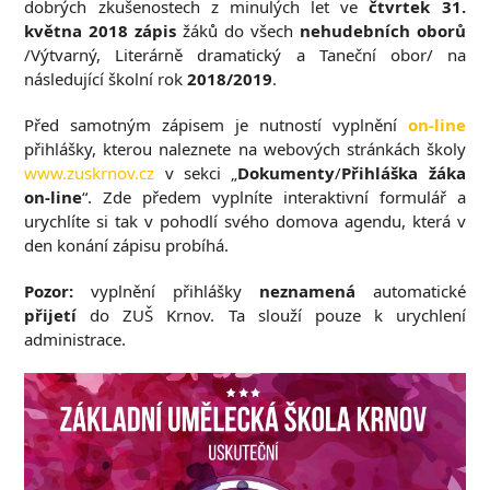
dobrých zkušenostech z minulých let ve
čtvrtek
31.
května 2018
zápis
žáků do všech
nehudebních
oborů
/Výtvarný, Literárně dramatický a Taneční obor/ na
následující školní rok
2018/2019
.
Před samotným zápisem je nutností vyplnění
on-line
přihlášky, kterou naleznete na webových stránkách školy
www.zuskrnov.cz
v sekci „
Dokumenty
/
Přihláška žáka
on-line
“. Zde předem vyplníte interaktivní formulář a
urychlíte si tak v pohodlí svého domova agendu, která v
den konání zápisu probíhá.
Pozor:
vyplnění přihlášky
neznamená
automatické
přijetí
do ZUŠ Krnov. Ta slouží pouze k urychlení
administrace.